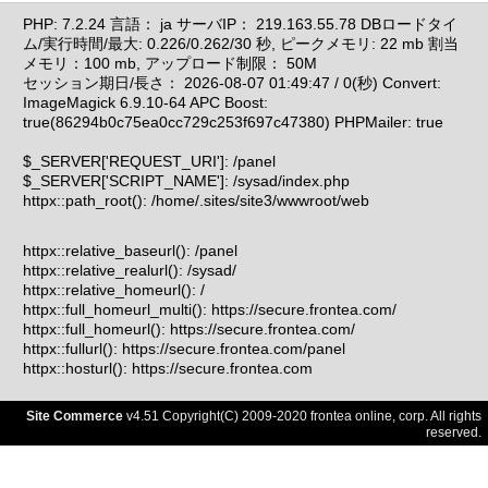
PHP: 7.2.24 言語： ja サーバIP： 219.163.55.78 DBロードタイ
ム/実行時間/最大: 0.226/0.262/30 秒, ピークメモリ: 22 mb 割当
メモリ：100 mb, アップロード制限： 50M
セッション期日/長さ： 2026-08-07 01:49:47 / 0(秒) Convert:
ImageMagick 6.9.10-64 APC Boost:
true(86294b0c75ea0cc729c253f697c47380)
PHPMailer: true
$_SERVER['REQUEST_URI']: /panel
$_SERVER['SCRIPT_NAME']: /sysad/index.php
httpx::path_root(): /home/.sites/site3/wwwroot/web
httpx::relative_baseurl(): /panel
httpx::relative_realurl(): /sysad/
httpx::relative_homeurl(): /
httpx::full_homeurl_multi(): https://secure.frontea.com/
httpx::full_homeurl(): https://secure.frontea.com/
httpx::fullurl(): https://secure.frontea.com/panel
httpx::hosturl(): https://secure.frontea.com
Site Commerce
v4.51 Copyright(C) 2009-2020 frontea online, corp. All rights
reserved.