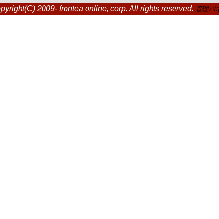
pyright(C) 2009- frontea online, corp. All rights reserved.
管理パ